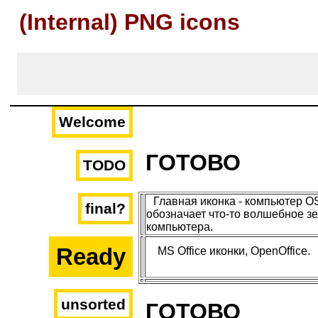
(Internal) PNG icons
Welcome
ГОТОВО
TODO
Главная иконка - компьютер O
final?
обозначает что-то волшебное з
компьютера.
Ready
MS Office иконки, OpenOffice.
unsorted
ГОТОВО