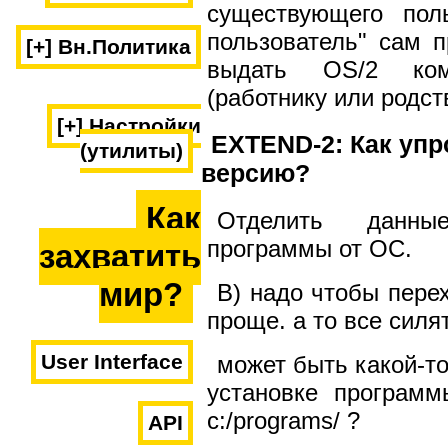
существующего пол
пользователь" сам 
[+] Вн.Политика
выдать OS/2 ком
(работнику или родст
[+] Настройки
EXTEND-2: Как упр
(утилиты)
версию?
Как
Отделить данные
программы от ОС.
захватить
мир?
B) надо чтобы пере
проще. а то все силя
User Interface
может быть какой-то
установке программ
c:/programs/ ?
API